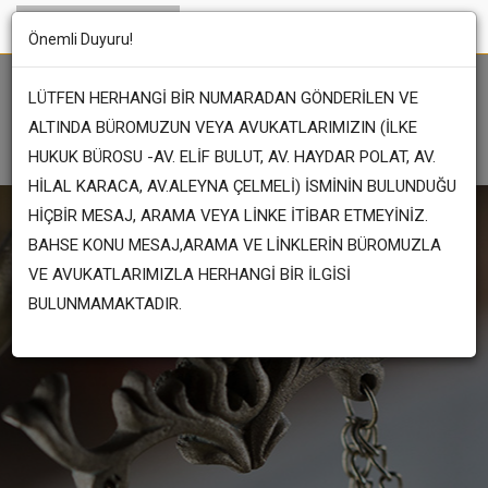
Önemli Duyuru!
LÜTFEN HERHANGİ BİR NUMARADAN GÖNDERİLEN VE
ALTINDA BÜROMUZUN VEYA AVUKATLARIMIZIN (İLKE
HUKUK BÜROSU -AV. ELİF BULUT, AV. HAYDAR POLAT, AV.
HİLAL KARACA, AV.ALEYNA ÇELMELİ) İSMİNİN BULUNDUĞU
HİÇBİR MESAJ, ARAMA VEYA LİNKE İTİBAR ETMEYİNİZ.
BAHSE KONU MESAJ,ARAMA VE LİNKLERİN BÜROMUZLA
VE AVUKATLARIMIZLA HERHANGİ BİR İLGİSİ
BULUNMAMAKTADIR.