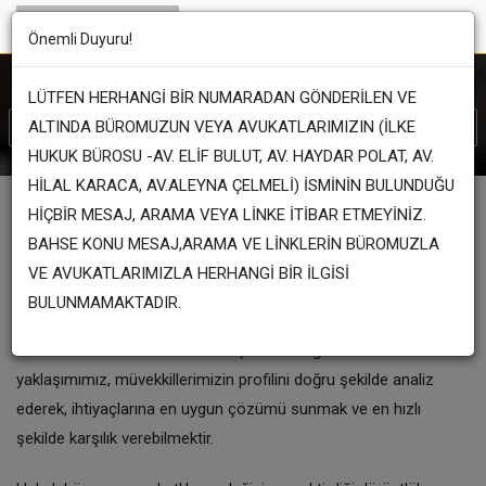
Önemli Duyuru!
LÜTFEN HERHANGİ BİR NUMARADAN GÖNDERİLEN VE
Hukuk,
Adalet..
ALTINDA BÜROMUZUN VEYA AVUKATLARIMIZIN (İLKE
HUKUK BÜROSU -AV. ELİF BULUT, AV. HAYDAR POLAT, AV.
HİLAL KARACA, AV.ALEYNA ÇELMELİ) İSMİNİN BULUNDUĞU
HİÇBİR MESAJ, ARAMA VEYA LİNKE İTİBAR ETMEYİNİZ.
İlke
Hukuk Bürosu
BAHSE KONU MESAJ,ARAMA VE LİNKLERİN BÜROMUZLA
VE AVUKATLARIMIZLA HERHANGİ BİR İLGİSİ
BULUNMAMAKTADIR.
Hukuk Büromuz ulusal ve uluslararası alanda müvekkillerine
avukatlık hizmeti ve hukuki danışmanlık sağlamaktadır. Temel
yaklaşımımız, müvekkillerimizin profilini doğru şekilde analiz
ederek, ihtiyaçlarına en uygun çözümü sunmak ve en hızlı
şekilde karşılık verebilmektir.