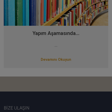
Yapım Aşamasında...
....
Devamını Okuyun
BİZE ULAŞIN