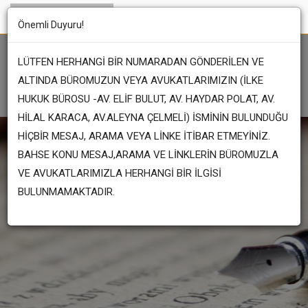
Önemli Duyuru!
LÜTFEN HERHANGİ BİR NUMARADAN GÖNDERİLEN VE
ALTINDA BÜROMUZUN VEYA AVUKATLARIMIZIN (İLKE
HUKUK BÜROSU -AV. ELİF BULUT, AV. HAYDAR POLAT, AV.
HİLAL KARACA, AV.ALEYNA ÇELMELİ) İSMİNİN BULUNDUĞU
HİÇBİR MESAJ, ARAMA VEYA LİNKE İTİBAR ETMEYİNİZ.
BAHSE KONU MESAJ,ARAMA VE LİNKLERİN BÜROMUZLA
VE AVUKATLARIMIZLA HERHANGİ BİR İLGİSİ
BULUNMAMAKTADIR.