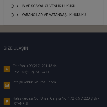
İŞ VE SOSYAL GÜVENLİK HUKUKU
YABANCILAR VE VATANDAŞLIK HUKUKU
BİZE ULAŞIN
Telefon: +90(212) 291 45 44
Fax: +90(212) 291 74 80
info@ilkehukukburosu.com
Halaskargazi Cd. Ünsal Çarşısı No: 172 K.6 D.220 Şişli -
İSTANBUL