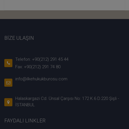
BİZE ULAŞIN
Telefon: +90(212) 291 45 44
Fax: +90(212) 291 74 80
info@ilkehukukburosu.com
Halaskargazi Cd. Ünsal Çarşısı No: 172 K.6 D.220 Şişli -
İSTANBUL
FAYDALI LINKLER