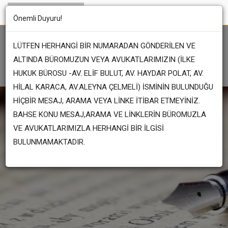
Önemli Duyuru!
LÜTFEN HERHANGİ BİR NUMARADAN GÖNDERİLEN VE
ALTINDA BÜROMUZUN VEYA AVUKATLARIMIZIN (İLKE
HUKUK BÜROSU -AV. ELİF BULUT, AV. HAYDAR POLAT, AV.
HİLAL KARACA, AV.ALEYNA ÇELMELİ) İSMİNİN BULUNDUĞU
HİÇBİR MESAJ, ARAMA VEYA LİNKE İTİBAR ETMEYİNİZ.
BAHSE KONU MESAJ,ARAMA VE LİNKLERİN BÜROMUZLA
VE AVUKATLARIMIZLA HERHANGİ BİR İLGİSİ
BULUNMAMAKTADIR.