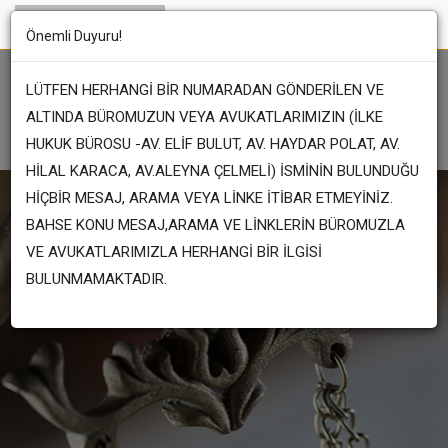
Önemli Duyuru!
LÜTFEN HERHANGİ BİR NUMARADAN GÖNDERİLEN VE
ALTINDA BÜROMUZUN VEYA AVUKATLARIMIZIN (İLKE
HUKUK BÜROSU -AV. ELİF BULUT, AV. HAYDAR POLAT, AV.
HİLAL KARACA, AV.ALEYNA ÇELMELİ) İSMİNİN BULUNDUĞU
HİÇBİR MESAJ, ARAMA VEYA LİNKE İTİBAR ETMEYİNİZ.
BAHSE KONU MESAJ,ARAMA VE LİNKLERİN BÜROMUZLA
VE AVUKATLARIMIZLA HERHANGİ BİR İLGİSİ
BULUNMAMAKTADIR.