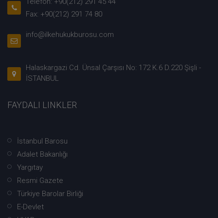
Telefon: +90(212) 291 45 44
Fax: +90(212) 291 74 80
info@ilkehukukburosu.com
Halaskargazi Cd. Ünsal Çarşısı No: 172 K.6 D.220 Şişli -
İSTANBUL
FAYDALI LINKLER
İstanbul Barosu
Adalet Bakanlığı
Yargıtay
Resmi Gazete
Türkiye Barolar Birliği
E-Devlet