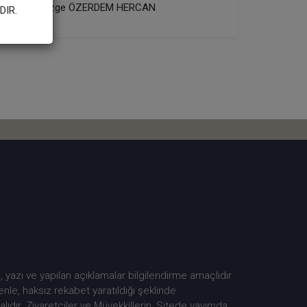
Özge ÖZERDEM HERCAN
DIR.
, yazı ve yapılan açıklamalar bilgilendirme amaçlıdır.
le, haksız rekabet yaratıldığı şeklinde
dır. Ziyaretçiler ve Müvekkillerin, Sitede yayımda