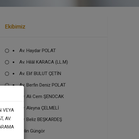
Ekibimiz
Av. Haydar POLAT
Av. Hilâl KARACA (LL.M)
Av. Elif BULUT ÇETİN
Av. Berfin Deniz POLAT
Av. Ali Cem ŞENOCAK
Av. Aleyna ÇELMELİ
N VEYA
, AV.
Av. Beliz BEŞKARDEŞ
 ARAMA
Selin Güngör