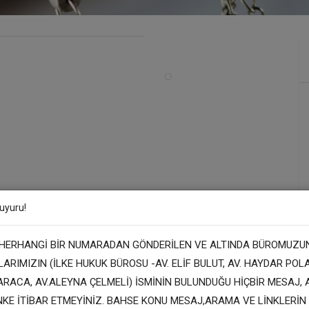
uyuru!
 HERHANGİ BİR NUMARADAN GÖNDERİLEN VE ALTINDA BÜROMUZU
ARIMIZIN (İLKE HUKUK BÜROSU -AV. ELİF BULUT, AV. HAYDAR POLAT
ARACA, AV.ALEYNA ÇELMELİ) İSMİNİN BULUNDUĞU HİÇBİR MESAJ,
NKE İTİBAR ETMEYİNİZ. BAHSE KONU MESAJ,ARAMA VE LİNKLERİN