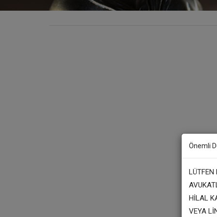
Önemli D
LÜTFEN
AVUKATL
HİLAL K
VEYA Lİ