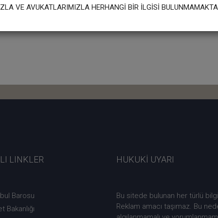
LA VE AVUKATLARIMIZLA HERHANGİ BİR İLGİSİ BULUNMAMAKTA
LI LINKLER
HUKUKİ UYARI
nbul Barosu
Bu sitede bulunan her türlü bilgi
Reklam amacı taşımaz. Bu neden
t Bakanlığı
algılanmamalı ve yorumlanmamalı